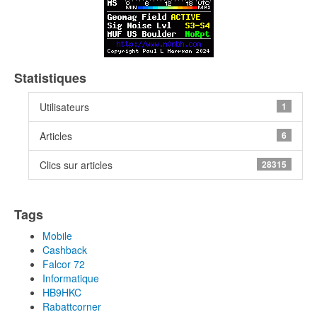
Statistiques
Utilisateurs
1
Articles
6
Clics sur articles
28315
Tags
Mobile
Cashback
Falcor 72
Informatique
HB9HKC
Rabattcorner